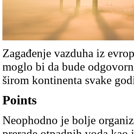
Zagađenje vazduha iz evrop
moglo bi da bude odgovorno
širom kontinenta svake god
Points
Neophodno je bolje organizo
prerade otpadnih voda kao i