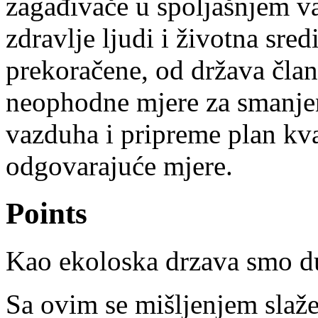
zagađivače u spoljašnjem va
zdravlje ljudi i životna sre
prekoračene, od država član
neophodne mjere za smanjen
vazduha i pripreme plan kva
odgovarajuće mjere.
Points
Kao ekoloska drzava smo d
Sa ovim se mišljenjem slažem